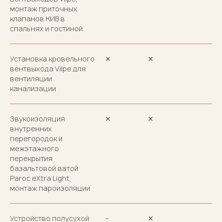
монтаж приточных
клапанов КИВ в
спальнях и гостиной
Установка кровельного
✕
✕
вентвыхода Vilpe для
вентиляции
канализации
Звукоизоляция
✕
✕
внутренних
перегородок и
межэтажного
перекрытия
базальтовой ватой
Paroc eXtra Light,
монтаж пароизоляции
Устройство полусухой
–
✕