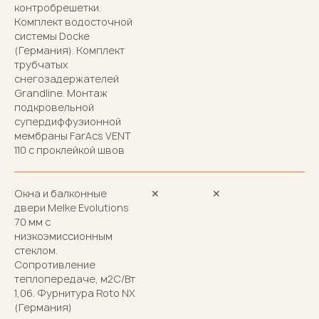
контробрешетки.
Комплект водосточной
системы Docke
(Германия). Комплект
трубчатых
снегозадержателей
Grandline. Монтаж
подкровельной
супердиффузионной
мембраны FarAcs VENT
110 с проклейкой швов
Окна и балконные
✕
✕
двери Melke Evolutions
70 мм с
низкоэмиссионным
стеклом.
Сопротивление
теплопередаче, м2С/Вт
1,06. Фурнитура Roto NX
(Германия)