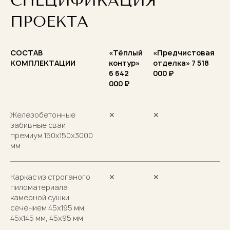
СПЕЦИФИКАЦИЯ
ПРОЕКТА
СОСТАВ
«Тёплый
«Предчистовая
КОМПЛЕКТАЦИИ
контур»
отделка» 7 518
6 642
000 ₽
000 ₽
Железобетонные
✕
✕
забивные сваи
премиум 150х150х3000
мм
Каркас из строганого
✕
✕
пиломатериала
камерной сушки
сечением 45х195 мм,
45х145 мм, 45х95 мм