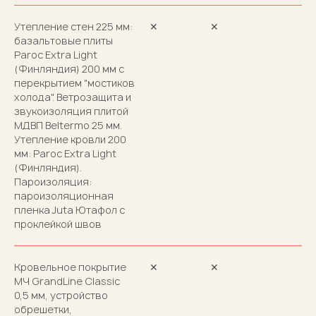
Утепление стен 225 мм:
✕
✕
базальтовые плиты
Paroc Extra Light
(Финляндия) 200 мм с
перекрытием "мостиков
холода". Ветрозащита и
звукоизоляция плитой
МДВП Beltermo 25 мм.
Утепление кровли 200
мм: Paroc Extra Light
(Финляндия).
Пароизоляция:
пароизоляционная
пленка Juta Ютафол с
проклейкой швов
Кровельное покрытие
✕
✕
МЧ GrandLine Classic
0,5 мм, устройство
обрешетки,