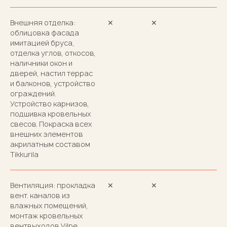
Внешняя отделка:
✕
✕
облицовка фасада
имитацией бруса,
отделка углов, откосов,
наличники окон и
дверей, настил террас
и балконов, устройство
ограждений.
Устройство карнизов,
подшивка кровельных
свесов. Покраска всех
внешних элементов
акрилатным составом
Tikkurila
Вентиляция: прокладка
✕
✕
вент. каналов из
влажных помещений,
монтаж кровельных
вентвыходов Vilpe,